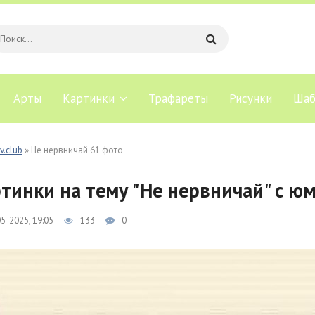
Арты
Картинки
Трафареты
Рисунки
Шаб
v.club
» Не нервничай 61 фото
тинки на тему "Не нервничай" с ю
5-2025, 19:05
133
0