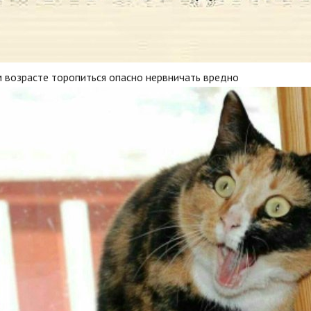
 возрасте торопиться опасно нервничать вредно