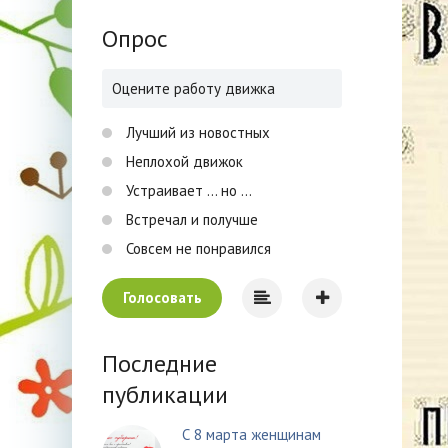
Опрос
Оцените работу движка
Лучший из новостных
Неплохой движок
Устраивает ... но ...
Встречал и получше
Совсем не понравился
Голосовать
Последние
публикации
С 8 марта женщинам