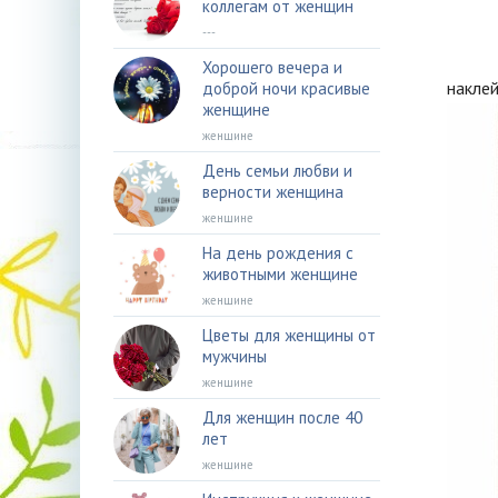
коллегам от женщин
---
Хорошего вечера и
наклей
доброй ночи красивые
женщине
женщине
День семьи любви и
верности женщина
женщине
На день рождения с
животными женщине
женщине
Цветы для женщины от
мужчины
женщине
Для женщин после 40
лет
женщине