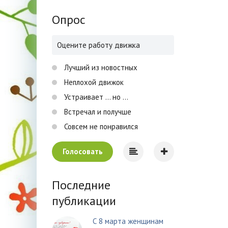
Опрос
Оцените работу движка
Лучший из новостных
Неплохой движок
Устраивает ... но ...
Встречал и получше
Совсем не понравился
Голосовать
Последние
публикации
С 8 марта женщинам