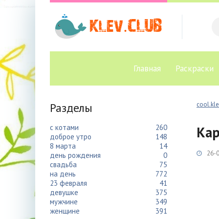
Главная
Раскраски
Разделы
cool.kle
с котами
260
Кар
доброе утро
148
8 марта
14
26-0
день рождения
0
свадьба
75
на день
772
23 февраля
41
девушке
375
мужчине
349
женщине
391