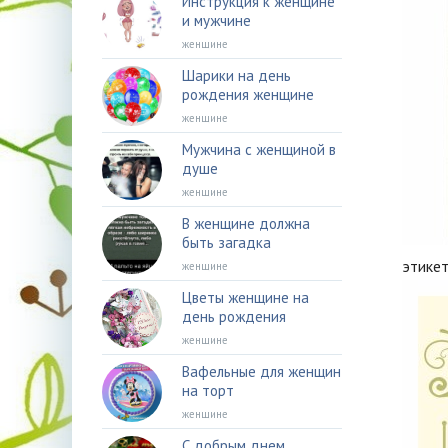
Инструкция к женщине
и мужчине
женщине
Шарики на день
рождения женщине
женщине
Мужчина с женщиной в
душе
женщине
В женщине должна
быть загадка
этикет
женщине
Цветы женщине на
день рождения
женщине
Вафельные для женщин
на торт
женщине
С добрым днем