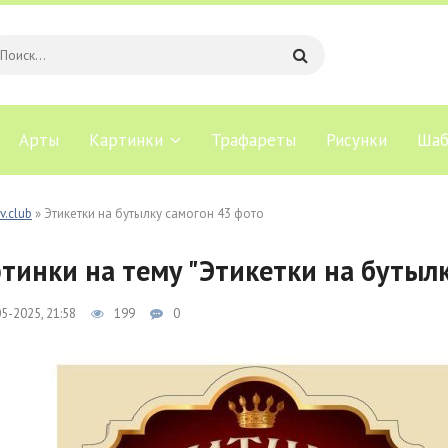
Арты
Картинки
Трафареты
Рисунки
Шаб
v.club
» Этикетки на бутылку самогон 43 фото
тинки на тему "Этикетки на бутыл
5-2025, 21:58
199
0