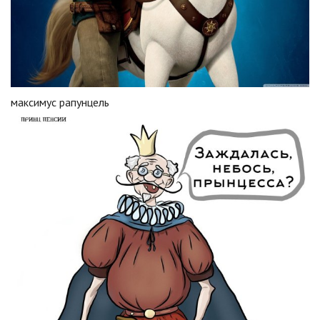
максимус рапунцель