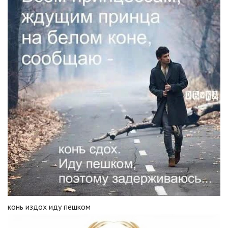
конь издох иду пешком