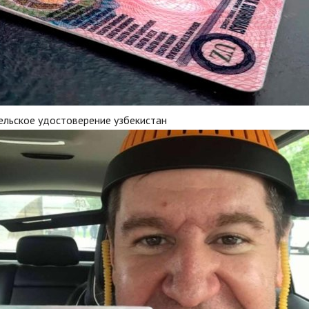
ельское удостоверение узбекистан