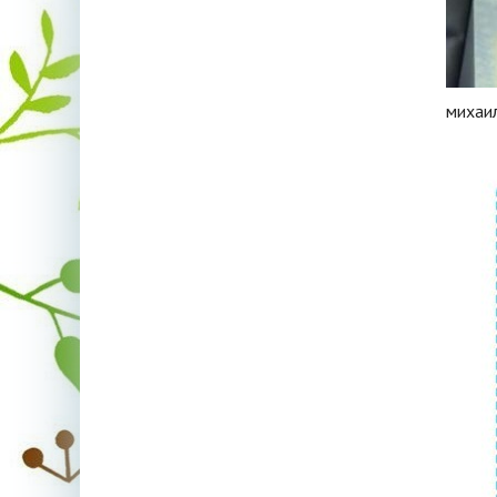
михаи