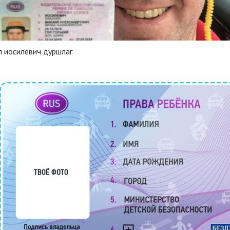
л иосилевич дуршлаг