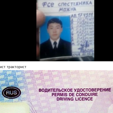
ист тракторист