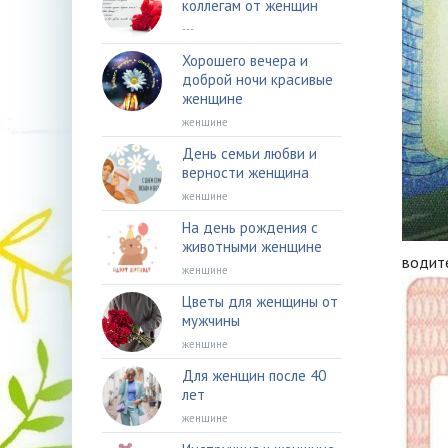
коллегам от женщин
---
Хорошего вечера и
доброй ночи красивые
женщине
женщине
День семьи любви и
верности женщина
женщине
На день рождения с
животными женщине
водит
женщине
Цветы для женщины от
мужчины
женщине
Для женщин после 40
лет
женщине