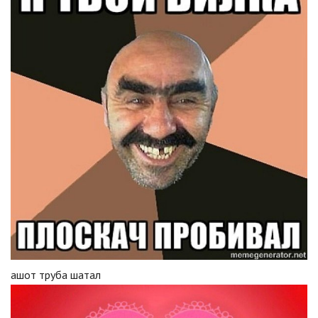
ашот труба шатал