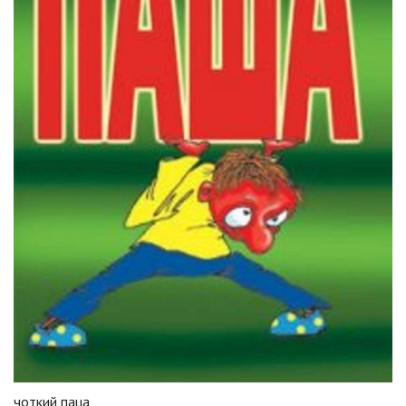
чоткий паца