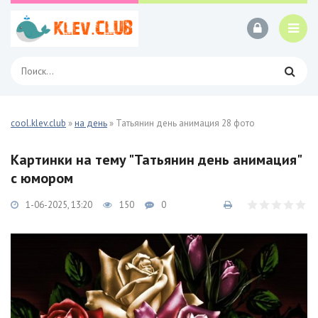
cool.klev.club
»
на день
» Татьянин день анимация 28 фото
Картинки на тему "Татьянин день анимация"
с юмором
1-06-2025, 13:20
150
0