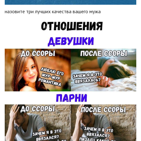
назовите три лучших качества вашего мужа