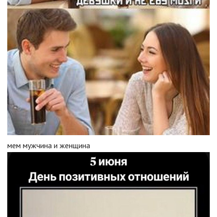
мем мужчина и женщина