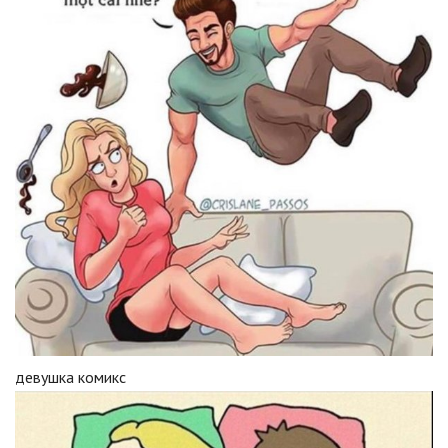
девушка комикс