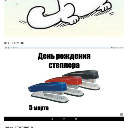
кот симон
день степлера