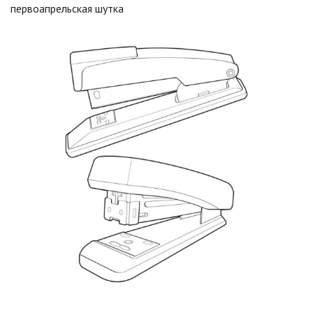
первоапрельская шутка