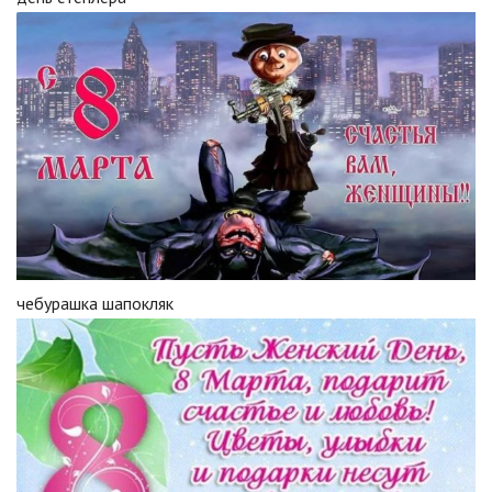
чебурашка шапокляк