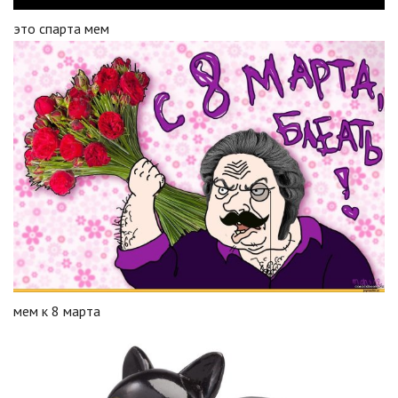
это спарта мем
мем к 8 марта