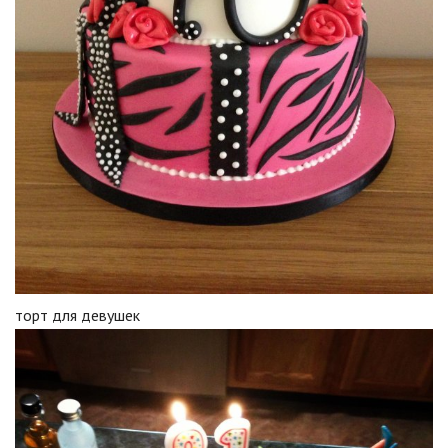
торт для девушек