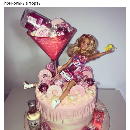
прикольные торты