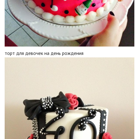
торт для девочек на день рождения