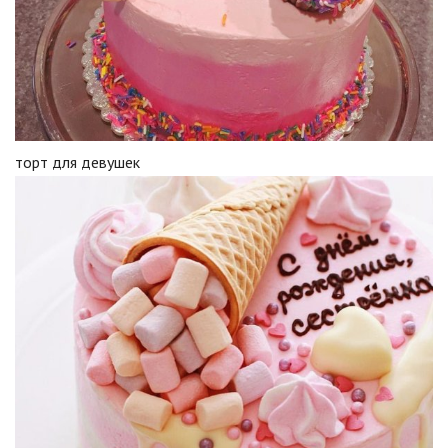
торт для девушек