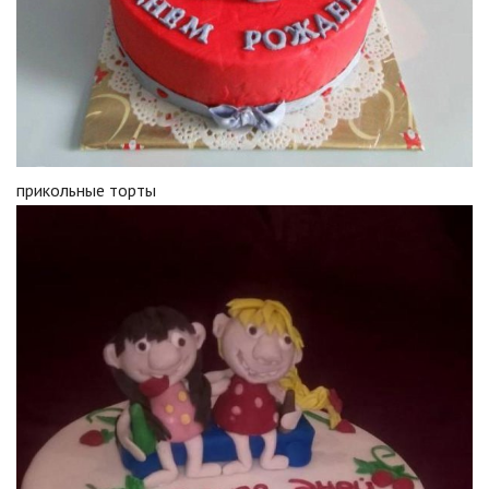
прикольные торты