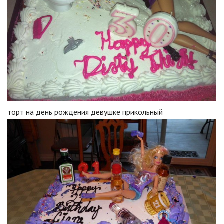
торт на день рождения девушке прикольный