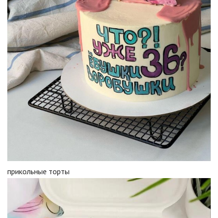
прикольные торты