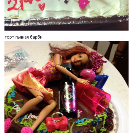
торт пьяная барби