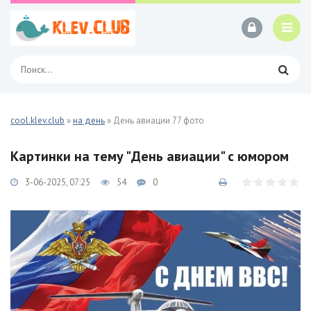
cool.klev.club
»
на день
» День авиации 77 фото
Картинки на тему "День авиации" с юмором
3-06-2025, 07:25
54
0