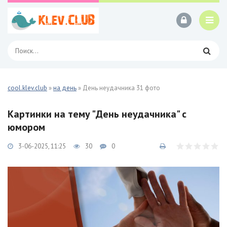
cool.klev.club
»
на день
» День неудачника 31 фото
Картинки на тему "День неудачника" с
юмором
3-06-2025, 11:25
30
0