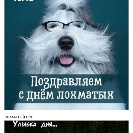
лохматый пес