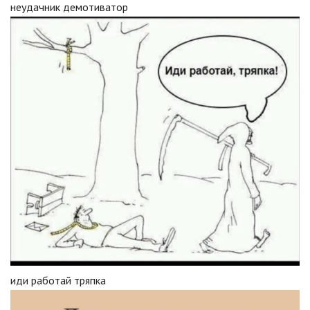
неудачник демотиватор
иди работай тряпка