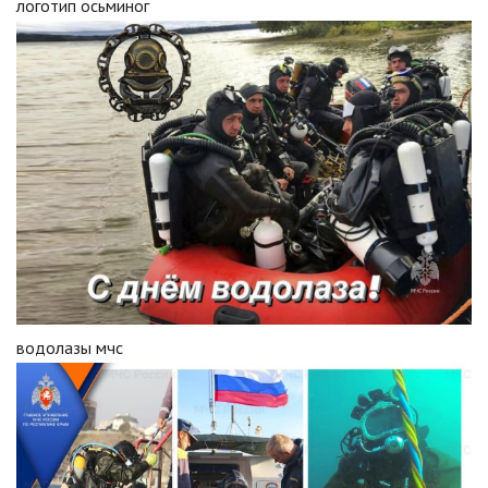
логотип осьминог
водолазы мчс