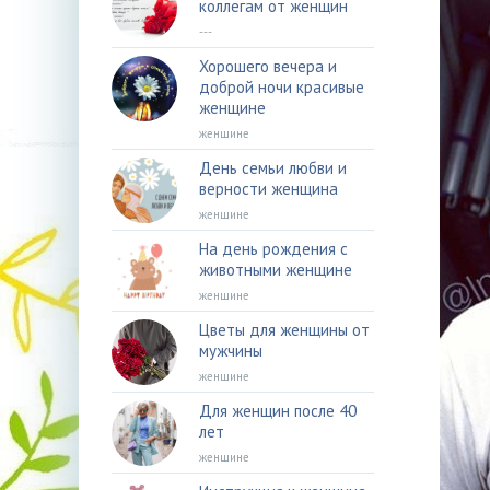
коллегам от женщин
---
Хорошего вечера и
доброй ночи красивые
женщине
женщине
День семьи любви и
верности женщина
женщине
На день рождения с
животными женщине
женщине
Цветы для женщины от
мужчины
женщине
Для женщин после 40
лет
женщине