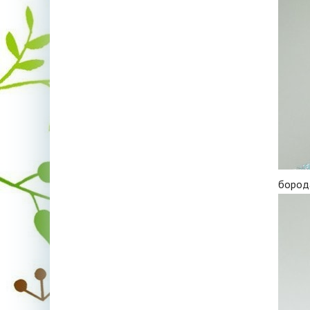
бород