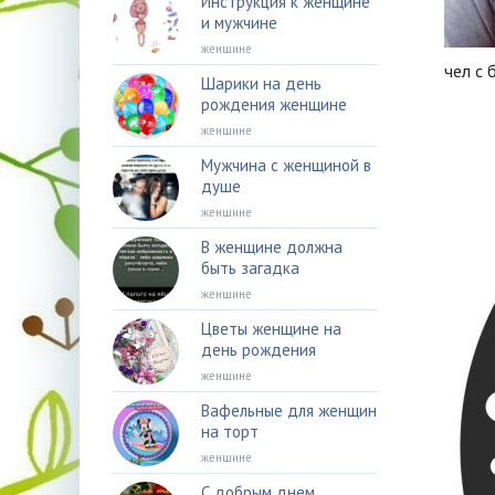
Инструкция к женщине
и мужчине
женщине
чел с
Шарики на день
рождения женщине
женщине
Мужчина с женщиной в
душе
женщине
В женщине должна
быть загадка
женщине
Цветы женщине на
день рождения
женщине
Вафельные для женщин
на торт
женщине
С добрым днем