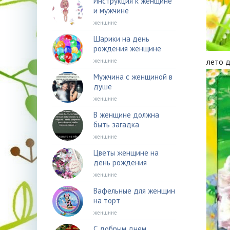
Инструкция к женщине
и мужчине
женщине
Шарики на день
рождения женщине
лето 
женщине
Мужчина с женщиной в
душе
женщине
В женщине должна
быть загадка
женщине
Цветы женщине на
день рождения
женщине
Вафельные для женщин
на торт
женщине
С добрым днем