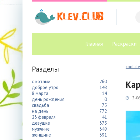
Главная
Раскраски
Разделы
cool.kle
с котами
260
Кар
доброе утро
148
8 марта
14
3-06
день рождения
0
свадьба
75
на день
772
23 февраля
41
девушке
375
мужчине
349
женщине
391