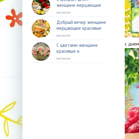
женщине мерцающие
женщине
Добрый вечер женщине
мерцающие красивые
женщине
с дне
С цветами женщине
красивые и
женщине