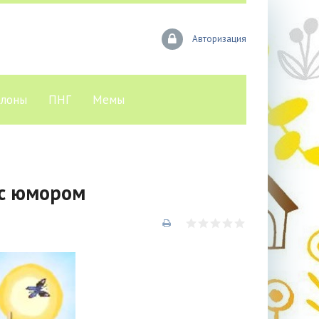
Авторизация
лоны
ПНГ
Мемы
 с юмором