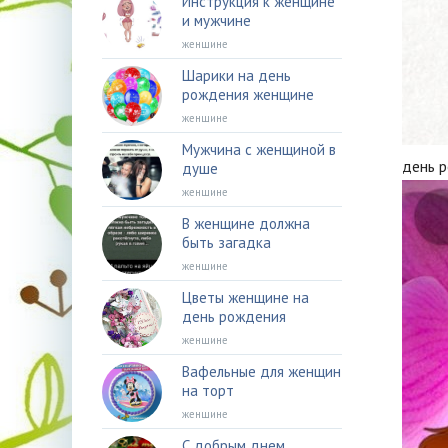
Инструкция к женщине
и мужчине
женщине
Шарики на день
рождения женщине
женщине
Мужчина с женщиной в
день 
душе
женщине
В женщине должна
быть загадка
женщине
Цветы женщине на
день рождения
женщине
Вафельные для женщин
на торт
женщине
С добрым днем