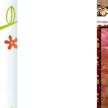
поздр