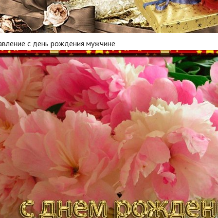
авление с день рождения мужчине