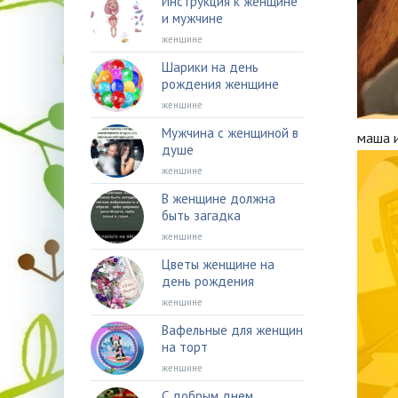
Инструкция к женщине
и мужчине
женщине
Шарики на день
рождения женщине
женщине
Мужчина с женщиной в
маша и
душе
женщине
В женщине должна
быть загадка
женщине
Цветы женщине на
день рождения
женщине
Вафельные для женщин
на торт
женщине
С добрым днем