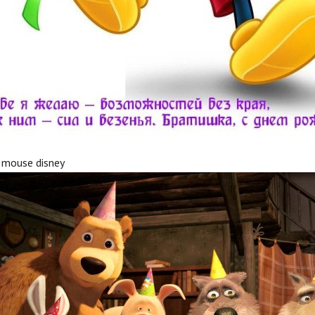
 mouse disney