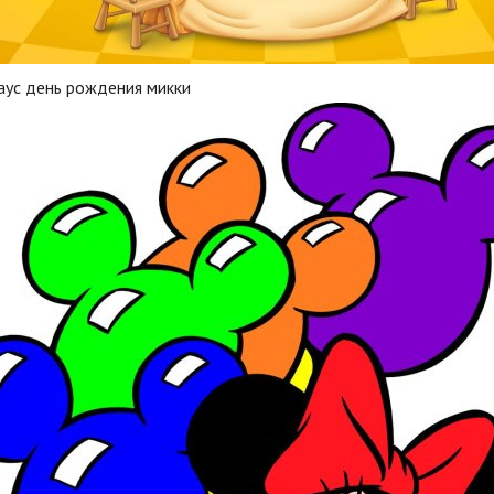
аус день рождения микки