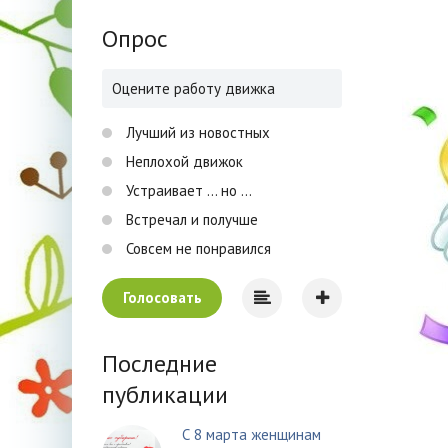
Опрос
Оцените работу движка
Лучший из новостных
Неплохой движок
Устраивает ... но ...
Встречал и получше
Совсем не понравился
Голосовать
Последние
публикации
С 8 марта женщинам