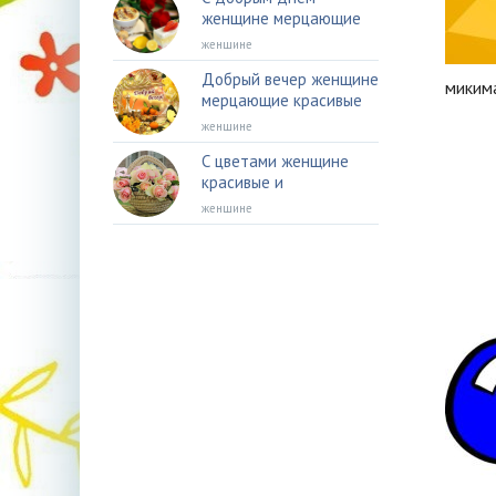
женщине мерцающие
женщине
Добрый вечер женщине
миким
мерцающие красивые
женщине
С цветами женщине
красивые и
женщине