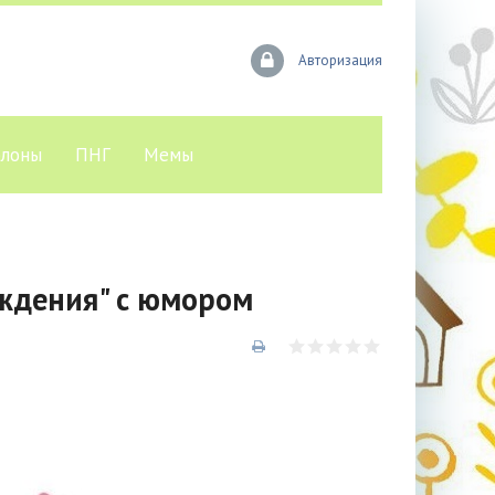
Авторизация
лоны
ПНГ
Мемы
ождения" с юмором