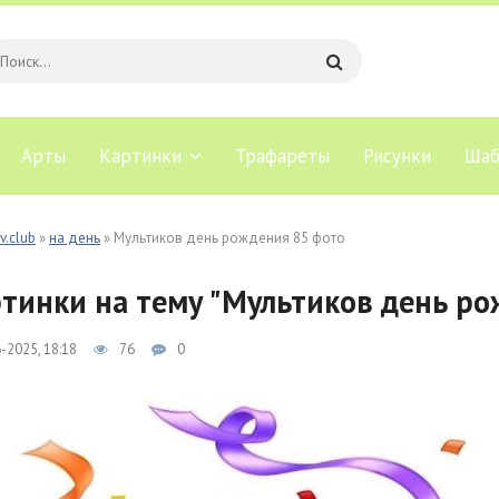
Арты
Картинки
Трафареты
Рисунки
Шаб
v.club
»
на день
» Мультиков день рождения 85 фото
тинки на тему "Мультиков день р
-2025, 18:18
76
0