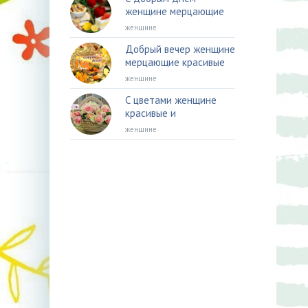
женщине мерцающие
женщине
Добрый вечер женщине
мерцающие красивые
женщине
С цветами женщине
красивые и
женщине