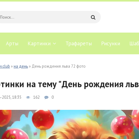
Арты
Картинки
Трафареты
Рисунки
Шаб
v.club
»
на день
» День рождения льва 72 фото
тинки на тему "День рождения льв
-2025, 18:35
162
0