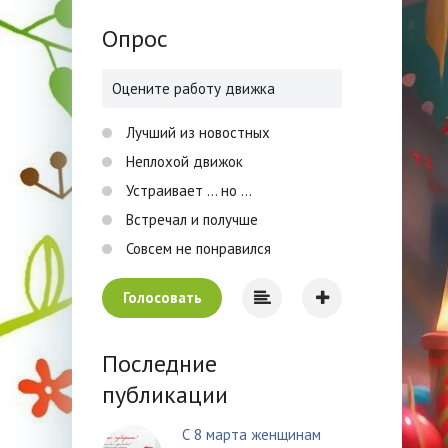
Опрос
Оцените работу движка
Лучший из новостных
Неплохой движок
Устраивает ... но ...
Встречал и получше
Совсем не понравился
Голосовать
Последние
публикации
С 8 марта женщинам