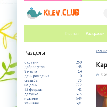
Главная
Раскраски
Разделы
cool.kle
с котами
260
Кар
доброе утро
148
8 марта
14
3-06
день рождения
0
свадьба
75
на день
772
23 февраля
41
девушке
375
мужчине
349
женщине
391