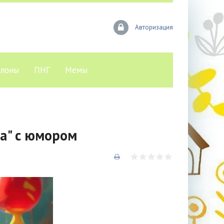
Авторизация
лоны
ПНГ
Мемы
а" с юмором