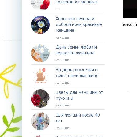
коллегам от женщин
---
Хорошего вечера и
никогд
доброй ночи красивые
женщине
женщине
День семьи любви и
верности женщина
женщине
На день рождения с
животными женщине
женщине
Цветы для женщины от
мужчины
женщине
Для женщин после 40
лет
женщине