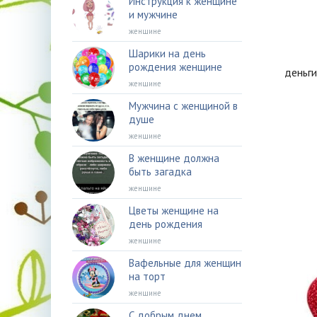
Инструкция к женщине
и мужчине
женщине
Шарики на день
рождения женщине
деньг
женщине
Мужчина с женщиной в
душе
женщине
В женщине должна
быть загадка
женщине
Цветы женщине на
день рождения
женщине
Вафельные для женщин
на торт
женщине
С добрым днем