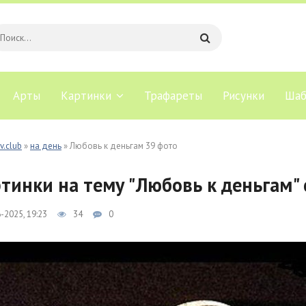
Арты
Картинки
Трафареты
Рисунки
Шаб
v.club
»
на день
» Любовь к деньгам 39 фото
тинки на тему "Любовь к деньгам"
-2025, 19:23
34
0