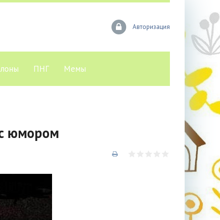
Авторизация
лоны
ПНГ
Мемы
 с юмором