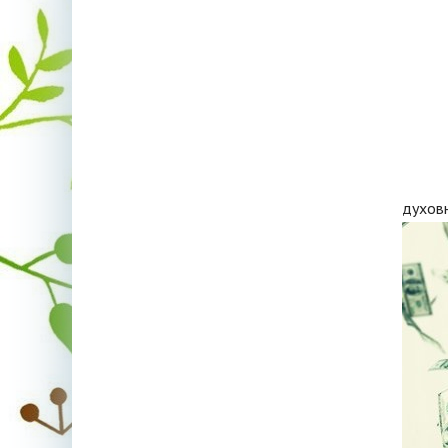
духов