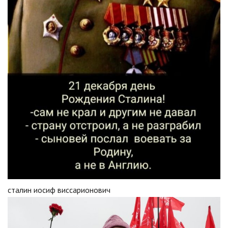
сталин иосиф виссарионович