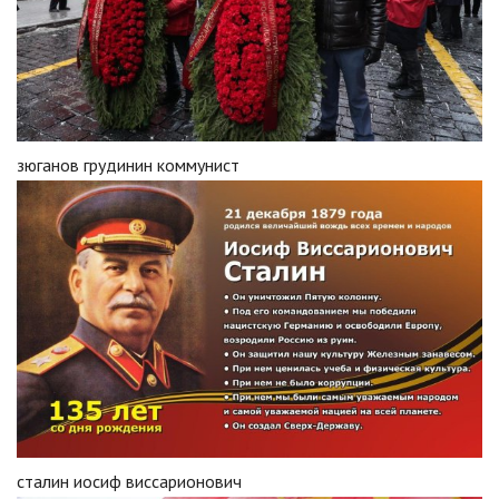
зюганов грудинин коммунист
сталин иосиф виссарионович