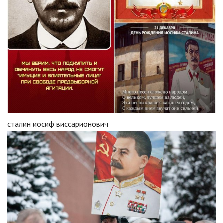
сталин иосиф виссарионович