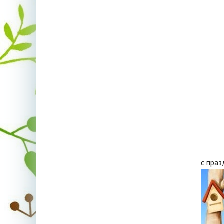
с пра