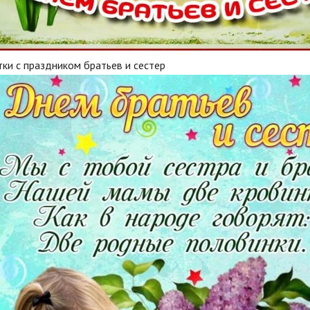
ки с праздником братьев и сестер