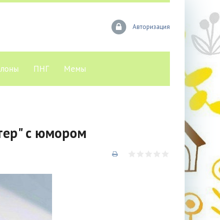
Авторизация
лоны
ПНГ
Мемы
тер" с юмором