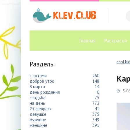
Главная
Раскраски
Разделы
cool.kle
с котами
260
Кар
доброе утро
148
8 марта
14
3-06
день рождения
0
свадьба
75
на день
772
23 февраля
41
девушке
375
мужчине
349
женщине
391