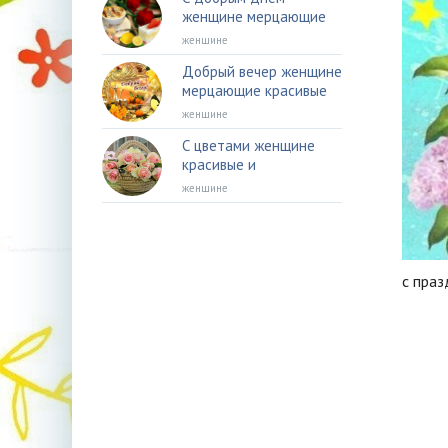
женщине мерцающие
женщине
Добрый вечер женщине
мерцающие красивые
женщине
С цветами женщине
красивые и
женщине
с праз