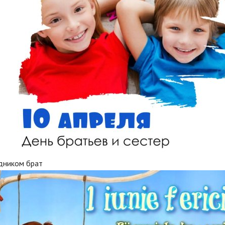
здником брат