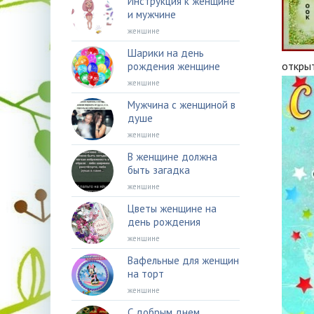
Инструкция к женщине
и мужчине
женщине
Шарики на день
открыт
рождения женщине
женщине
Мужчина с женщиной в
душе
женщине
В женщине должна
быть загадка
женщине
Цветы женщине на
день рождения
женщине
Вафельные для женщин
на торт
женщине
С добрым днем