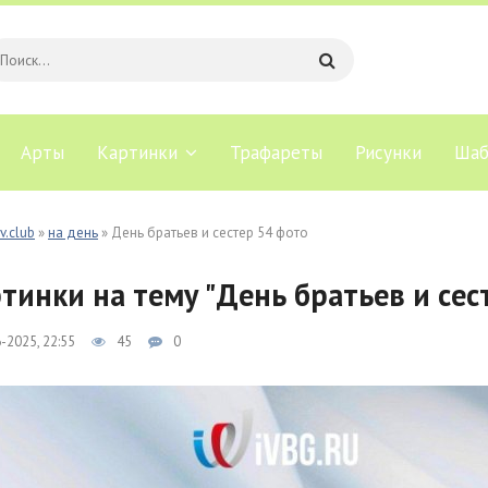
Арты
Картинки
Трафареты
Рисунки
Шаб
v.club
»
на день
» День братьев и сестер 54 фото
тинки на тему "День братьев и сес
-2025, 22:55
45
0