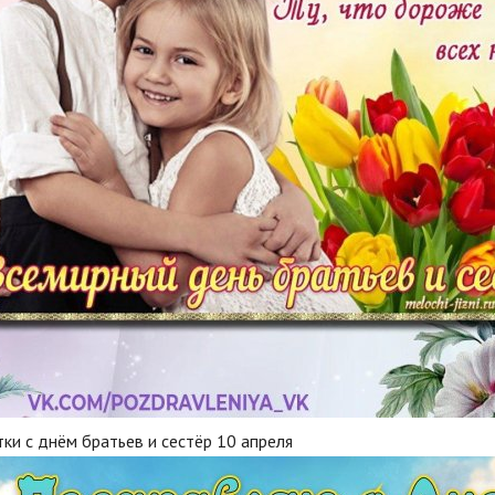
ки с днём братьев и сестёр 10 апреля