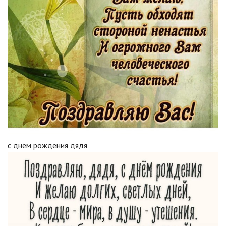
с днëм рождения дядя