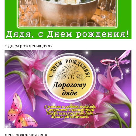
с днëм рождения дядя
день рождения дяде