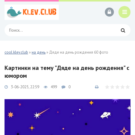
cool.klev.club
»
на день
» Дяде на день рождения 60 фото
Картинки на тему "Дяде на день рождения" с
юмором
3-06-2025, 22:59
499
0