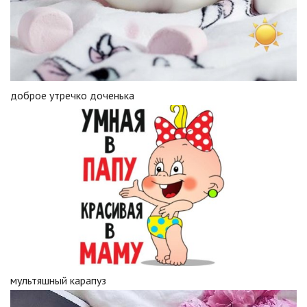
доброе утречко доченька
мультяшный карапуз