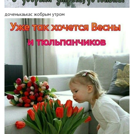
доченькаькас жобрым утром