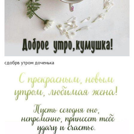
сдобрв утром доченька