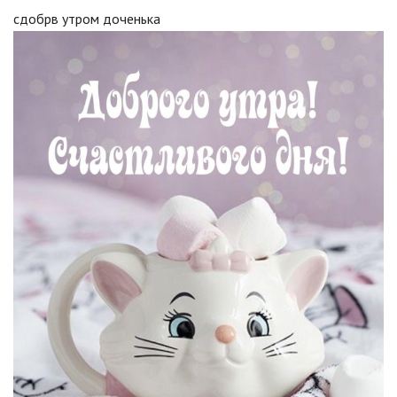
сдобрв утром доченька