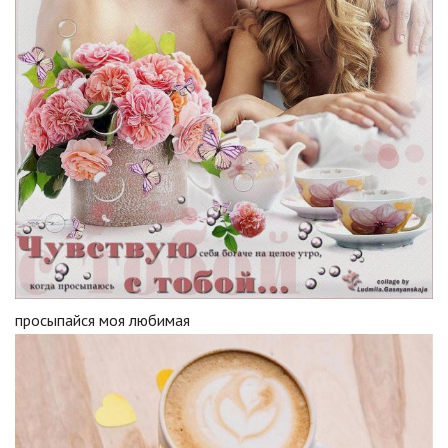
просыпайся моя любимая