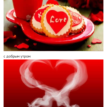
с добрым утром