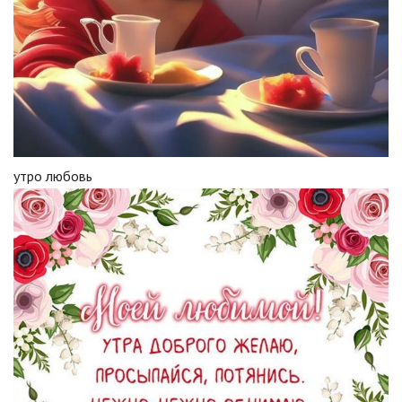
утро любовь