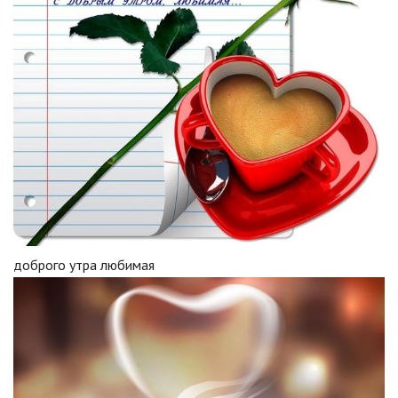
доброго утра любимая