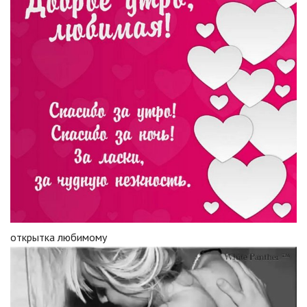
открытка любимому