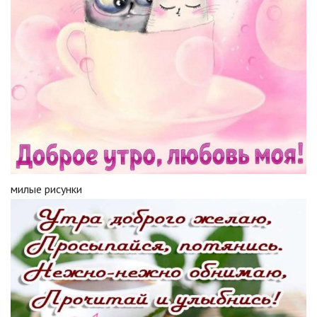
милые рисунки