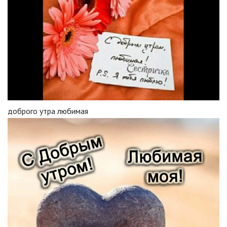
доброго утра любимая