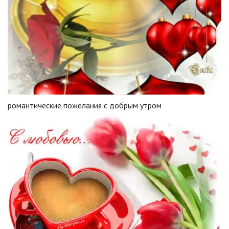
романтические пожелания с добрым утром