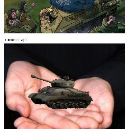
танкист арт