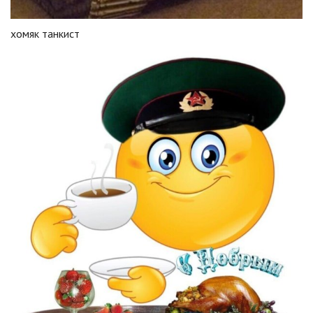
хомяк танкист