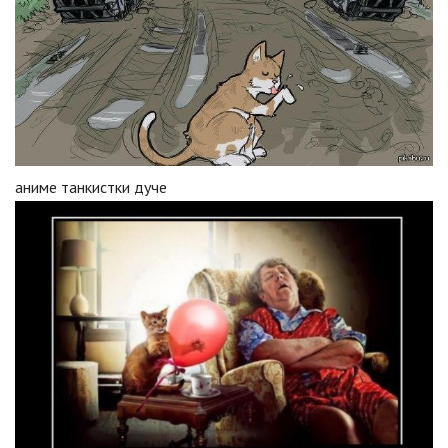
аниме танкистки дуче