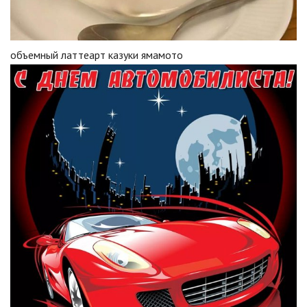
объемный латтеарт казуки ямамото