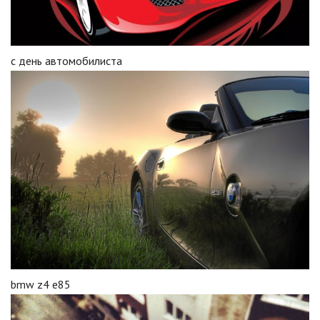
с день автомобилиста
bmw z4 e85