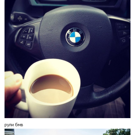
рули бмв