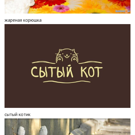
жареная корюшка
сытый котик