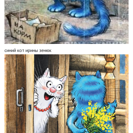
синий кот ирины зенюк