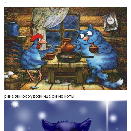
л
рина зинюк художница синие коты