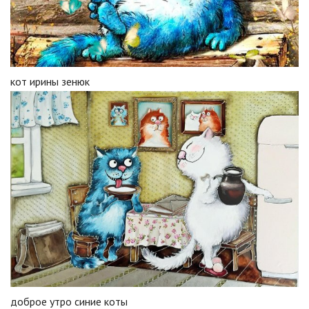
кот ирины зенюк
доброе утро синие коты