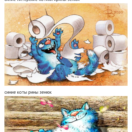
синие коты рины зенюк