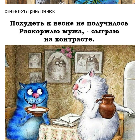
синие коты рины зенюк