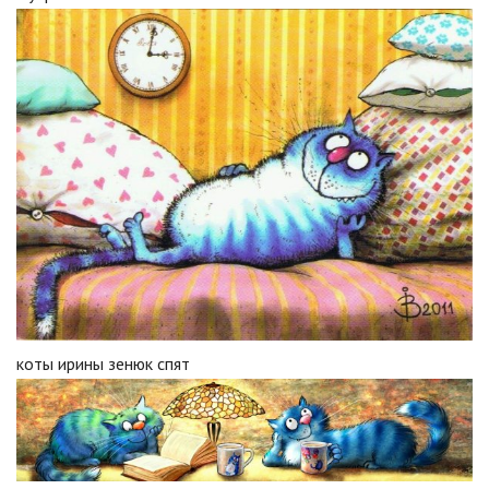
коты ирины зенюк спят