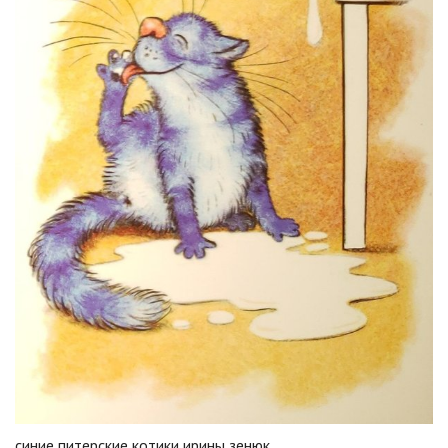
синие питерские котики ирины зенюк