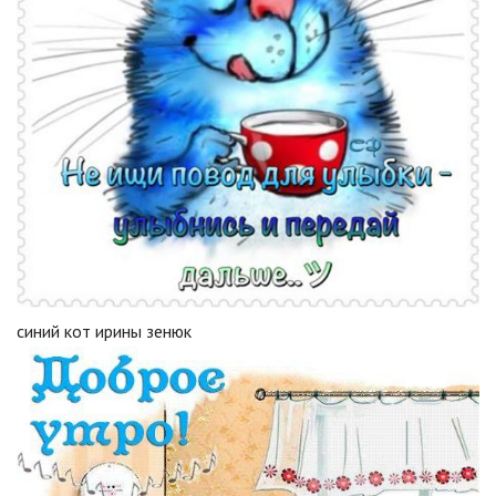
синий кот ирины зенюк