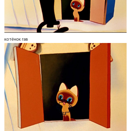
котёнок гав