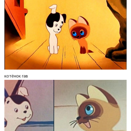
котёнок гав