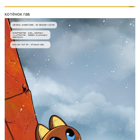
котёнок гав