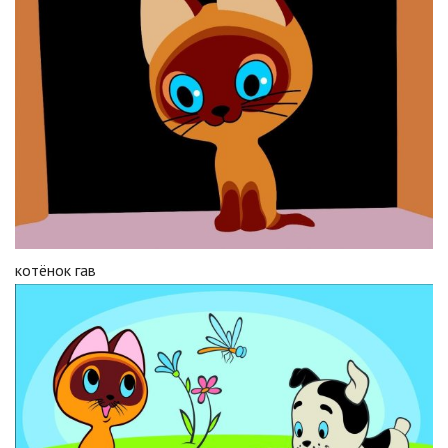
котёнок гав