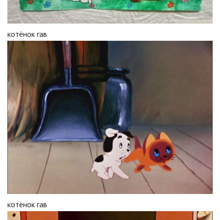
котёнок гав
котёнок гав