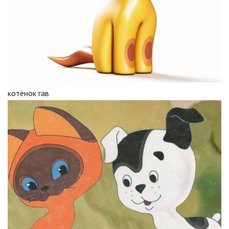
котёнок гав