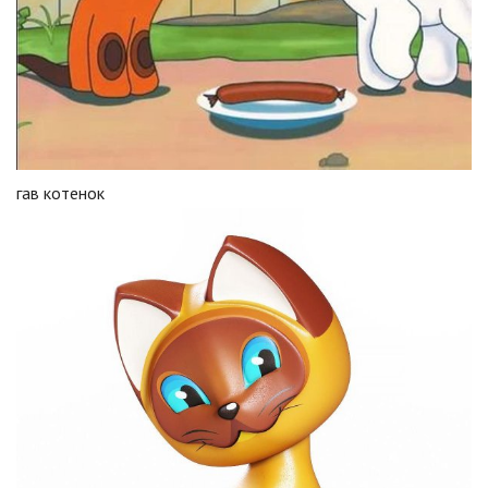
гав котенок