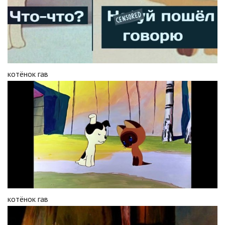
котёнок гав
котёнок гав