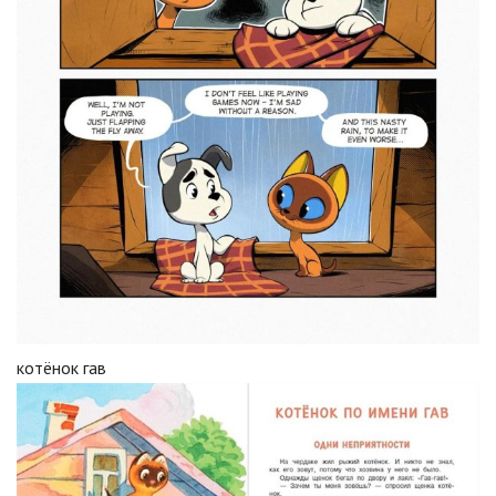
котёнок гав