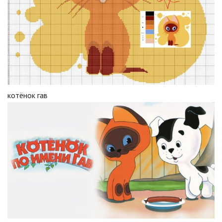
котёнок гав