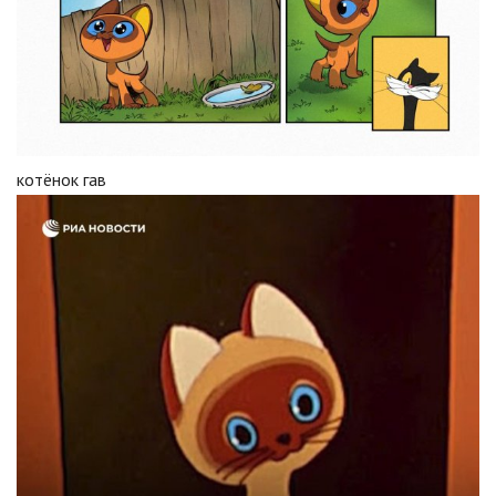
котёнок гав