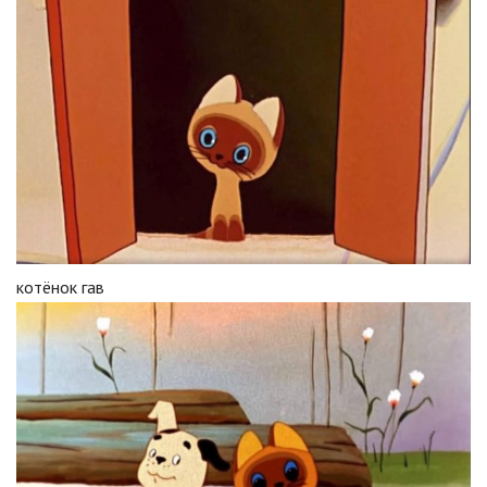
котёнок гав