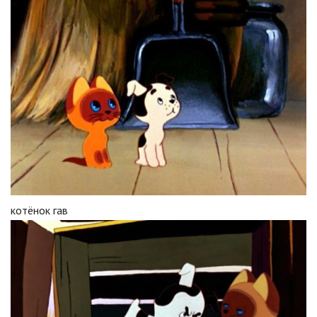
котёнок гав