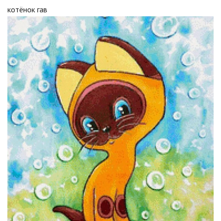
котёнок гав