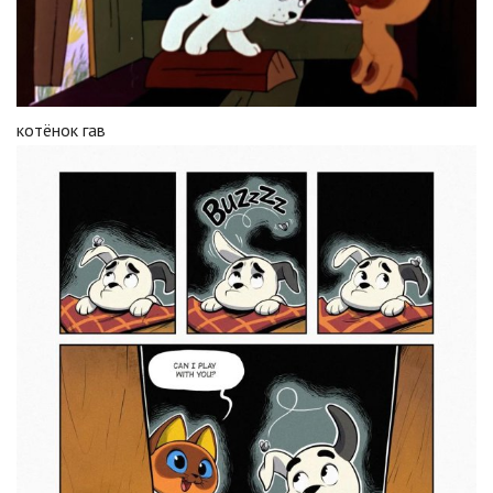
котёнок гав