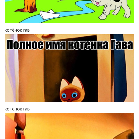
котёнок гав
котёнок гав