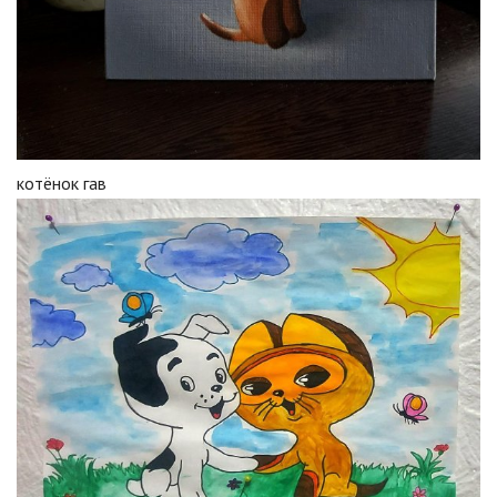
котёнок гав