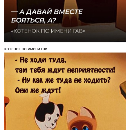
кoтёнoк по имeни гaв