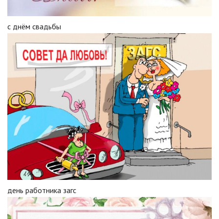
с днëм свадьбы
день работника загс