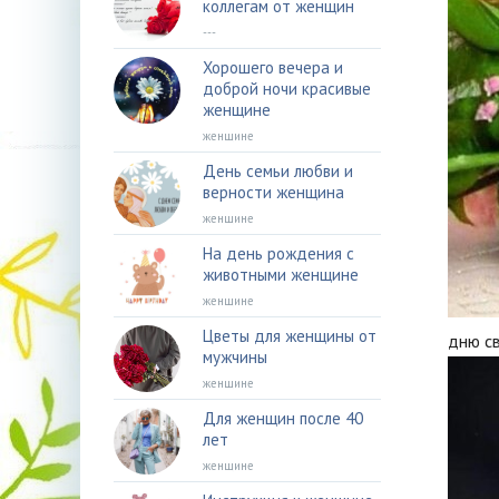
коллегам от женщин
---
Хорошего вечера и
доброй ночи красивые
женщине
женщине
День семьи любви и
верности женщина
женщине
На день рождения с
животными женщине
женщине
Цветы для женщины от
дню с
мужчины
женщине
Для женщин после 40
лет
женщине