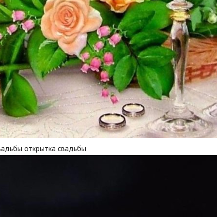
вадьбы открытка свадьбы