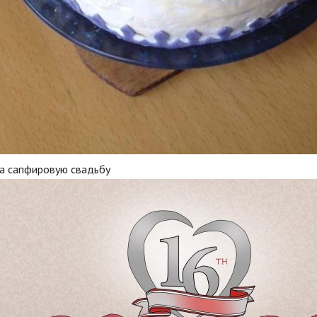
на сапфировую свадьбу