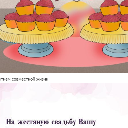
летием совместной жизни