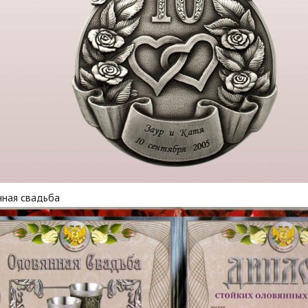
нная свадьба