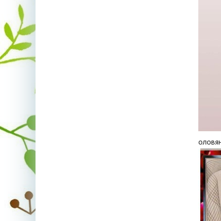
оловя