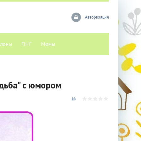
Авторизация
лоны
ПНГ
Мемы
дьба" с юмором