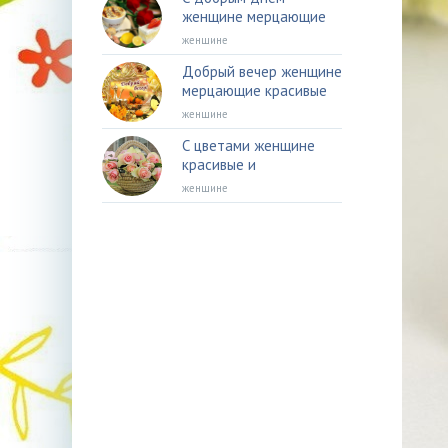
женщине мерцающие
женщине
Добрый вечер женщине
мерцающие красивые
женщине
С цветами женщине
красивые и
женщине