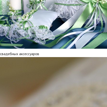
 свадебных аксессуаров