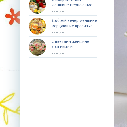
женщине мерцающие
женщине
Добрый вечер женщине
мерцающие красивые
женщине
С цветами женщине
красивые и
женщине