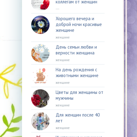
коллегам от женщин
---
Хорошего вечера и
доброй ночи красивые
женщине
женщине
День семьи любви и
верности женщина
женщине
На день рождения с
животными женщине
женщине
Цветы для женщины от
мужчины
женщине
Для женщин после 40
лет
женщине