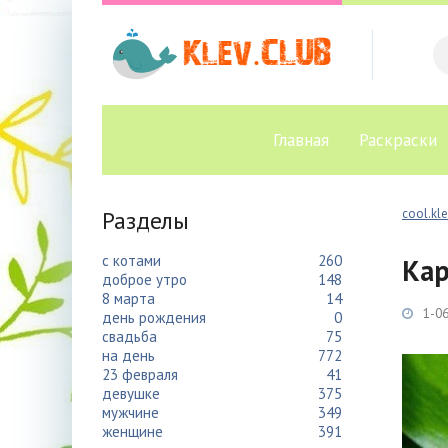
Главная
Раскраски
Разделы
cool.kle
с котами
260
Кар
доброе утро
148
8 марта
14
1-06
день рождения
0
свадьба
75
на день
772
23 февраля
41
девушке
375
мужчине
349
женщине
391