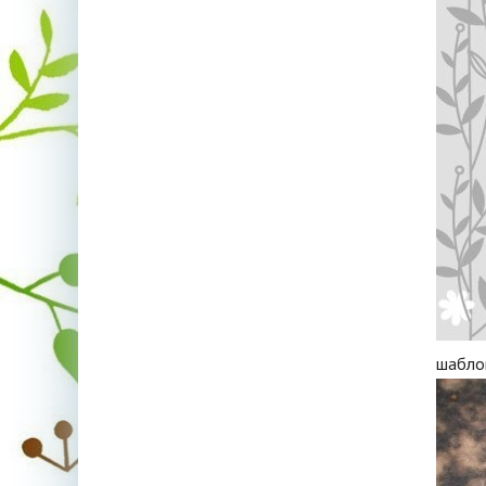
шабло