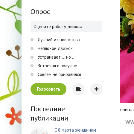
Опрос
Оцените работу движка
Лучший из новостных
Неплохой движок
Устраивает ... но ...
Встречал и получше
Совсем не понравился
Голосовать
Последние
пригла
публикации
С 8 марта женщинам