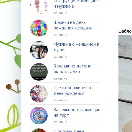
Инструкция к женщине
и мужчине
женщине
Шарики на день
рождения женщине
шаблон
женщине
Мужчина с женщиной в
душе
женщине
В женщине должна
быть загадка
женщине
Цветы женщине на
день рождения
женщине
Вафельные для женщин
на торт
женщине
С добрым днем