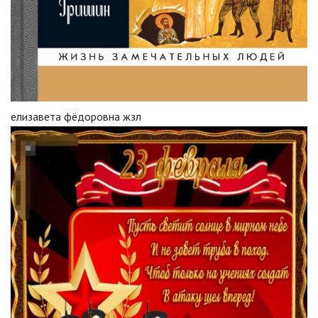
елизавета фёдоровна жзл