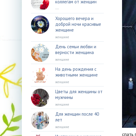
коллегам от женщин
---
Хорошего вечера и
доброй ночи красивые
женщине
женщине
День семьи любви и
верности женщина
женщине
На день рождения с
животными женщине
женщине
Цветы для женщины от
мужчины
женщине
Для женщин после 40
лет
женщине
спать 