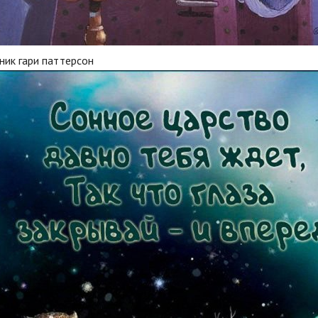
ник гари паттерсон