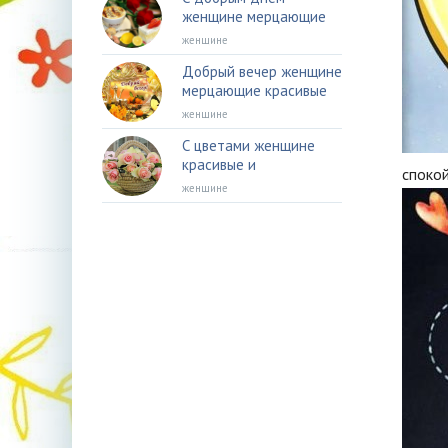
женщине мерцающие
женщине
Добрый вечер женщине
мерцающие красивые
женщине
С цветами женщине
красивые и
споко
женщине