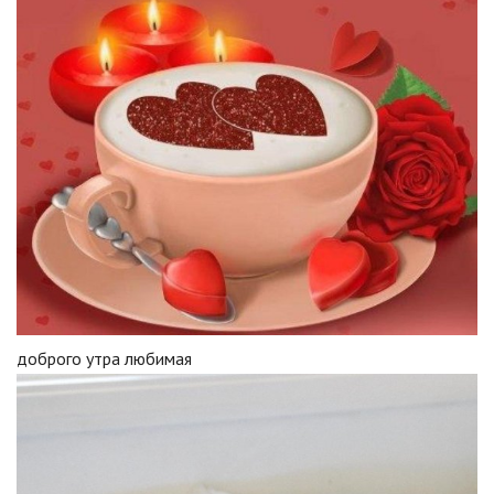
доброго утра любимая