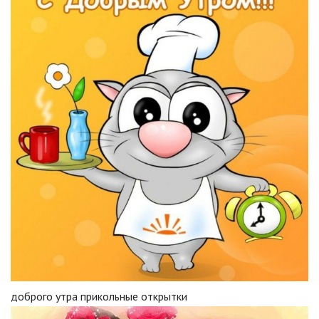
доброго утра прикольные открытки