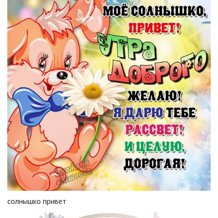
солнышко привет