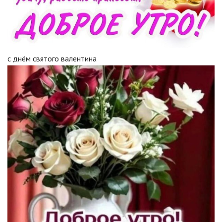
с днëм святого валентина