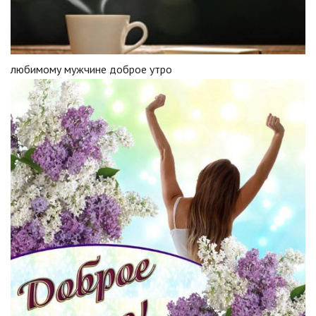
любимому мужчине доброе утро