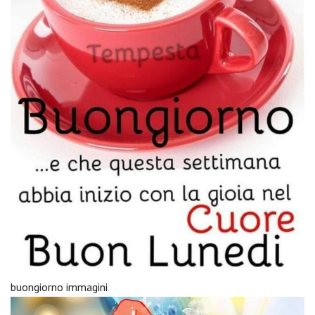
buongiorno immagini