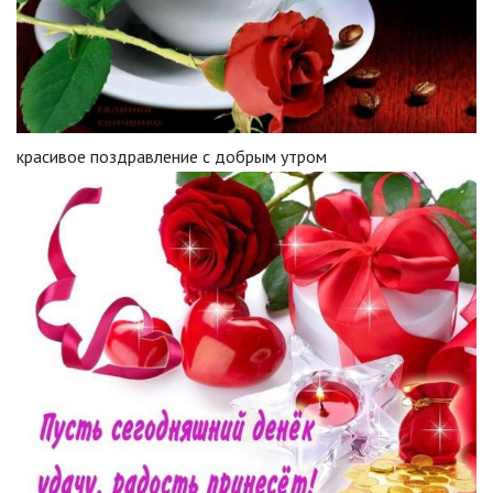
красивое поздравление с добрым утром