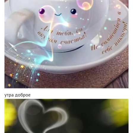
утра доброе