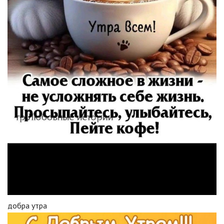
добра утра