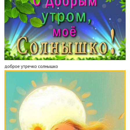
доброе утречко солнышко