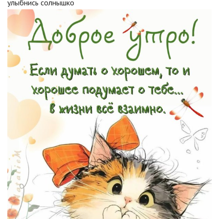
улыбнись солнышко