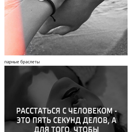
парные браслеты