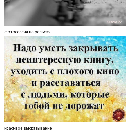
фотосессия на рельсах
красивое высказывание