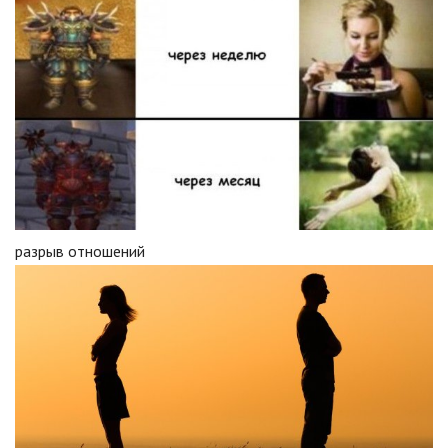
разрыв отношений