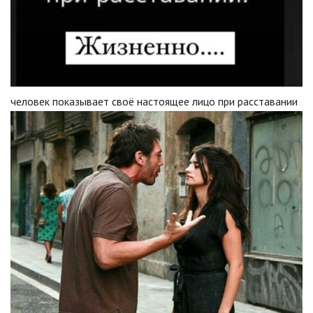
человек показывает своё настоящее лицо при расставании