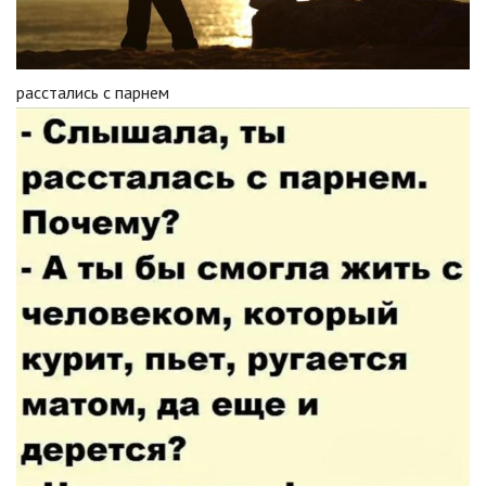
расстались с парнем