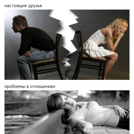
настоящие друзья
проблемы в отношениях