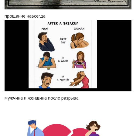
прощание навсегда
мужчина и женщина после разрыва