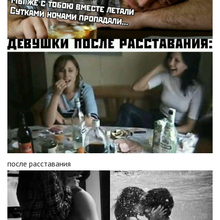
после расставания