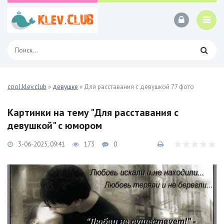
cool.klev.club
»
девушке
» Для расставания с девушкой 77 фото
Картинки на тему "Для расставания с
девушкой" с юмором
3-06-2025, 09:41
173
0