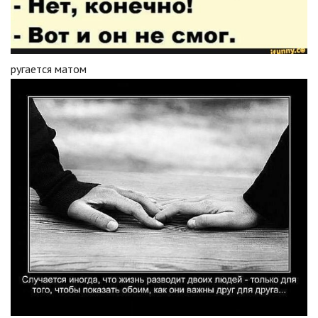
ругается матом