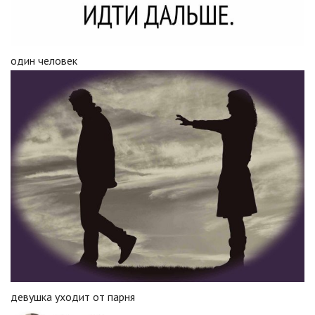
один человек
девушка уходит от парня