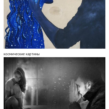
космические картины