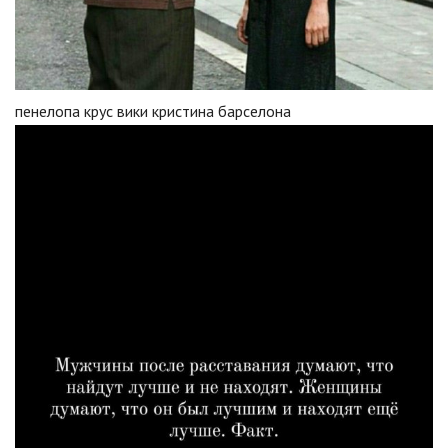
пенелопа крус вики кристина барселона