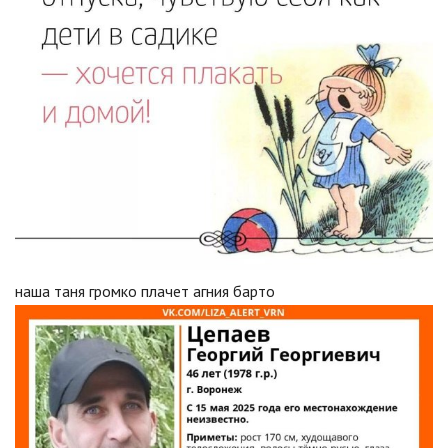
наша таня громко плачет агния барто