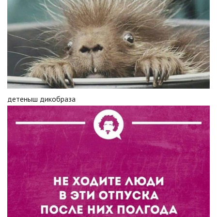
детеныш дикобраза