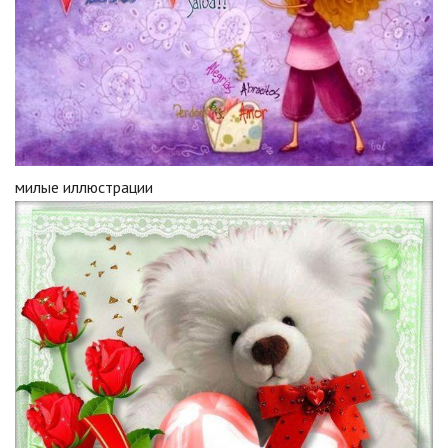
милые иллюстрации