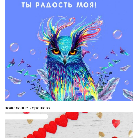
пожелание хорошего