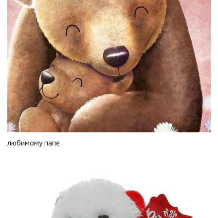
любимому папе