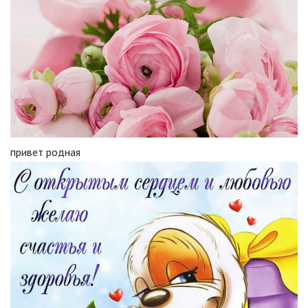
привет родная