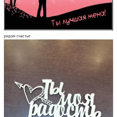
рядом счастье