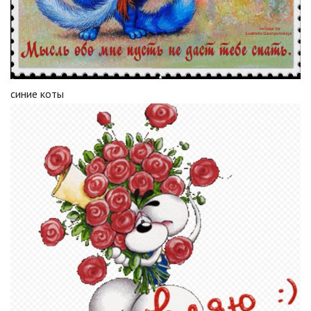
синие коты