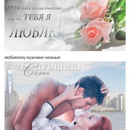
любимому мужчине нежные