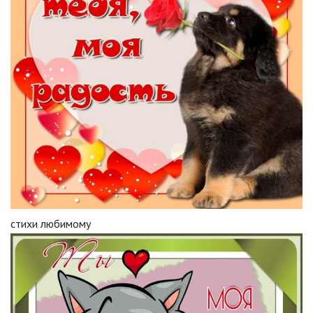
стихи любимому