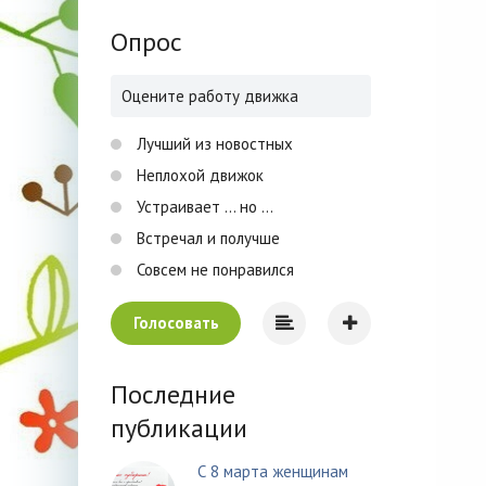
Опрос
Оцените работу движка
Лучший из новостных
Неплохой движок
Устраивает ... но ...
Встречал и получше
Совсем не понравился
Голосовать
Последние
публикации
С 8 марта женщинам