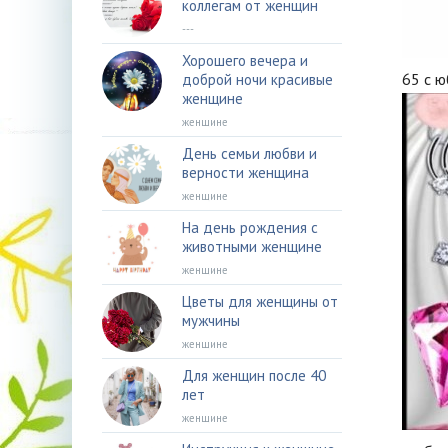
коллегам от женщин
---
Хорошего вечера и
65 с 
доброй ночи красивые
женщине
женщине
День семьи любви и
верности женщина
женщине
На день рождения с
животными женщине
женщине
Цветы для женщины от
мужчины
женщине
Для женщин после 40
лет
женщине