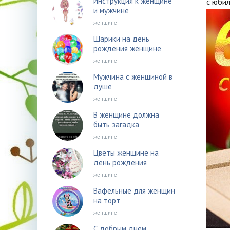
Инструкция к женщине
с юби
и мужчине
женщине
Шарики на день
рождения женщине
женщине
Мужчина с женщиной в
душе
женщине
В женщине должна
быть загадка
женщине
Цветы женщине на
день рождения
женщине
Вафельные для женщин
на торт
женщине
С добрым днем