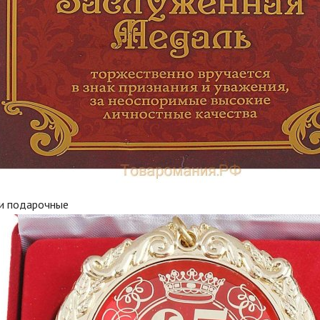
и подарочные