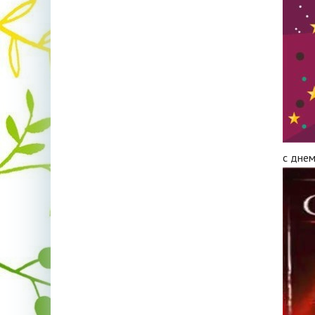
с дне