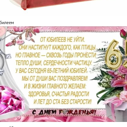
юбилеем