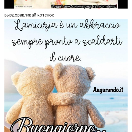
выздоравливай котенок