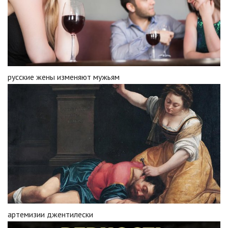
русские жены изменяют мужьям
артемизии джентилески