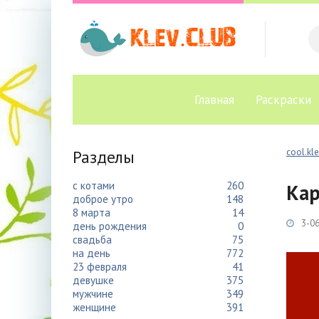
Главная
Раскраски
Разделы
cool.kle
с котами
260
Кар
доброе утро
148
8 марта
14
3-06
день рождения
0
свадьба
75
на день
772
23 февраля
41
девушке
375
мужчине
349
женщине
391