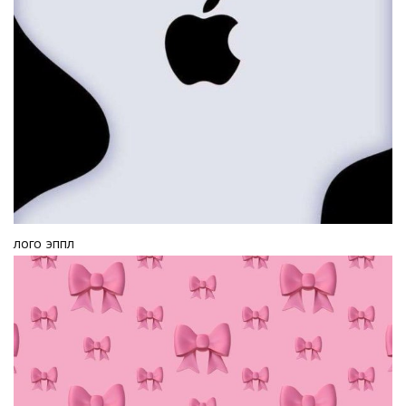
лого эппл