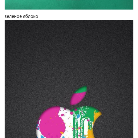
зеленое яблоко