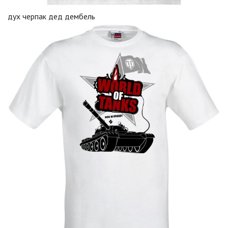
дух черпак дед дембель