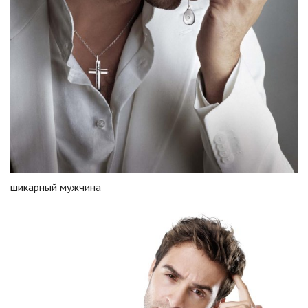
шикарный мужчина