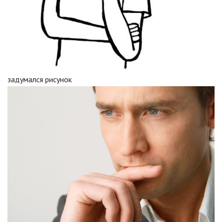
задумался рисунок