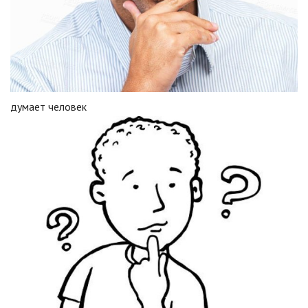
думает человек