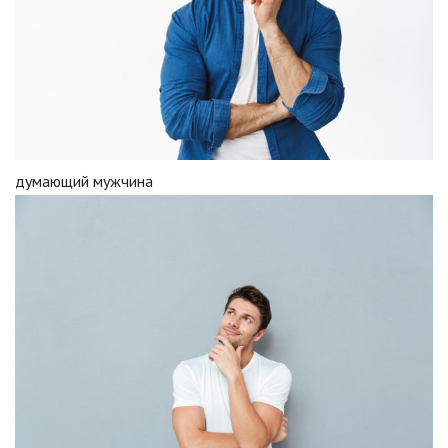
думающий мужчина