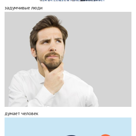
задумчивые люди
думает человек