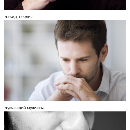
дэвид тьюлис
думающий мужчина