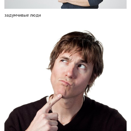
задумчивые люди