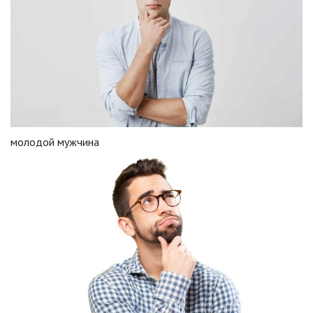
молодой мужчина