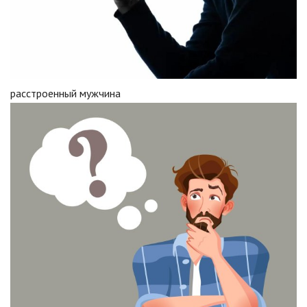
расстроенный мужчина