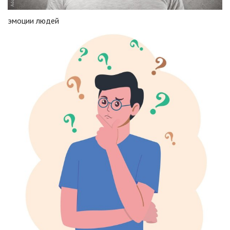
эмоции людей