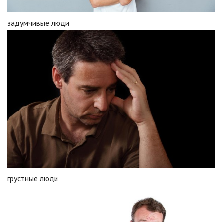
задумчивые люди
грустные люди