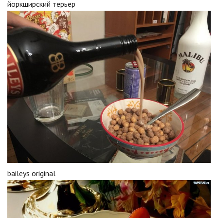
йоркширский терьер
baileys original