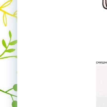
смешн