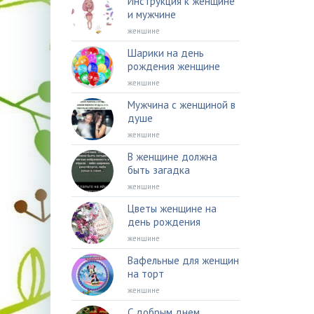
Инструкция к женщине
и мужчине
женщине
Шарики на день
рождения женщине
женщине
Мужчина с женщиной в
душе
женщине
В женщине должна
быть загадка
женщине
Цветы женщине на
день рождения
женщине
Вафельные для женщин
на торт
женщине
С добрым днем