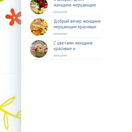
женщине мерцающие
женщине
Добрый вечер женщине
мерцающие красивые
женщине
С цветами женщине
красивые и
женщине